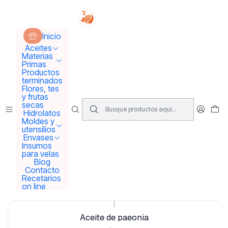
Tus sueños se concretan aquí !!!
Inicio
Aceites
Aceites Vegetales
Inicio
Aceites
Materias
Aceites Vegetales
Primas
Productos
terminados
Revisa nuestra selección de aceites vegetales 100% naturales
Flores, tes
y frutas
Filtros
secas
Hidrolatos
Moldes y
utensilios
Envases
|
Insumos
Aceite de oliva extra virgen
para velas
Blog
$5.900
from
Contacto
Recetarios
Ver opciones
on line
|
Aceite de paeonia