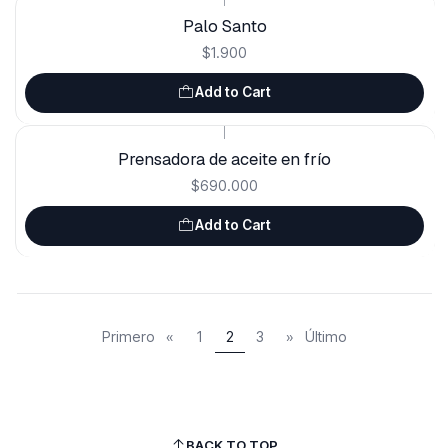
Palo Santo
$1.900
Add to Cart
|
Prensadora de aceite en frío
$690.000
Add to Cart
Primero
«
1
2
3
»
Último
BACK TO TOP