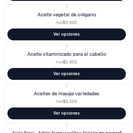
|
Aceite vegetal de orégano
$6.900
from
Ver opciones
|
Aceite vitaminizado para el cabello
$5.900
from
Ver opciones
|
Aceites de masaje variedades
$9.500
from
Ver opciones
|
Alisa Nori... Adiós frizz y rulitos fáciles de peinar!!