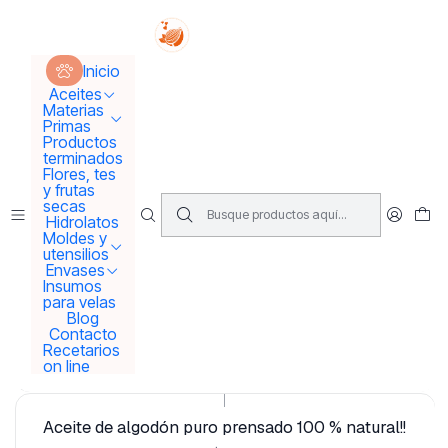
Tus sueños se concretan aquí !!!
Inicio
Aceites
Aceites Vegetales
Inicio
Aceites
Materias
Aceites Vegetales
Primas
Productos
terminados
Revisa nuestra selección de aceites vegetales 100% naturales
Flores, tes
y frutas
Filtros
secas
Hidrolatos
Moldes y
utensilios
Envases
|
Insumos
❤️🌱Tri pack aceites!! 🤗🌱
para velas
Blog
$54.000
Contacto
Recetarios
Add to Cart
on line
|
Aceite de algodón puro prensado 100 % natural!!