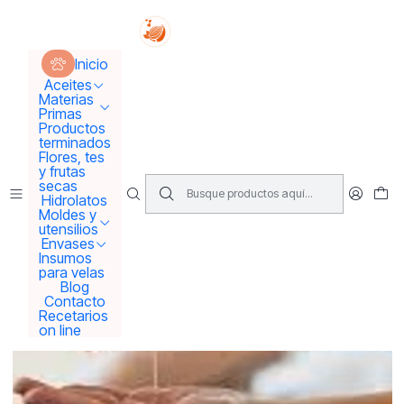
Tus sueños se concretan aquí !!!
Inicio
Aceites
Aceites Vegetales
Aceites de masaje variedades
Inicio
Aceites
Materias
Primas
Productos
terminados
Flores, tes
y frutas
secas
Hidrolatos
Moldes y
utensilios
Envases
Insumos
para velas
Blog
Contacto
Recetarios
on line