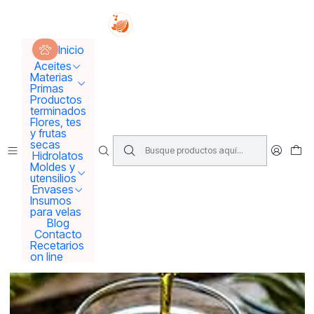
Tus sueños se concretan aquí !!!
Inicio
Aceites
Aceites Vegetales
Aceite de oliva extra virgen
Inicio
Aceites
Materias
Primas
Productos
terminados
Flores, tes
y frutas
secas
Hidrolatos
Moldes y
utensilios
Envases
Insumos
para velas
Blog
Contacto
Recetarios
on line