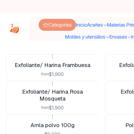
Po
Categories
Inicio
Aceites
Materias Pri
Moldes y utensilios
Envases
I
|
Exfoliante/ Harina Frambuesa
Exfol
$1.900
from
|
Exfoliante/ Harina Rosa
Exfol
Mosqueta
$1.900
from
|
Amla polvo 100g
Pol