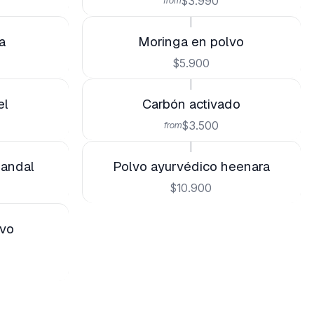
$3.990
from
|
a
Moringa en polvo
$5.900
|
el
Carbón activado
$3.500
from
|
Sandal
Polvo ayurvédico heenara
$10.900
lvo