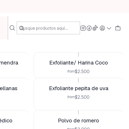
nas
Filtros
|
Almendra
Exfoliante/ Harina Coco
$2.500
from
|
ellanas
Exfoliante pepita de uva
$2.500
from
|
édico
Polvo de romero