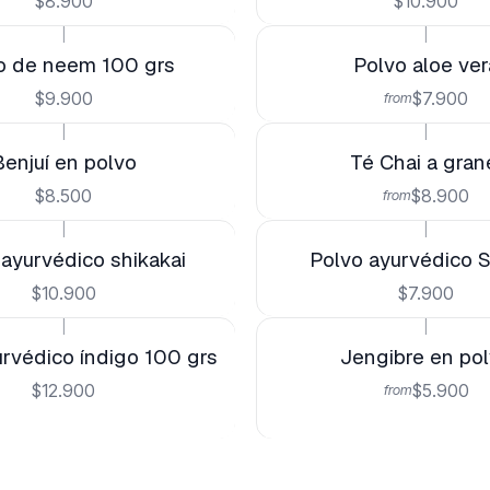
$8.900
$10.900
|
|
o de neem 100 grs
Polvo aloe ver
$9.900
$7.900
from
|
|
Benjuí en polvo
Té Chai a gran
$8.500
$8.900
from
|
|
 ayurvédico shikakai
Polvo ayurvédico 
$10.900
$7.900
|
|
rvédico índigo 100 grs
Jengibre en po
$12.900
$5.900
from