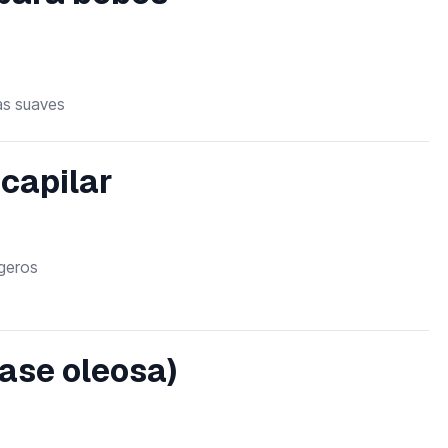
as suaves
capilar
igeros
ase oleosa)