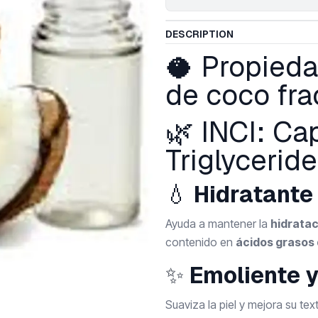
DESCRIPTION
🥥 Propieda
de coco fra
🌿 INCI: Ca
Triglycerid
💧
Hidratante 
Ayuda a mantener la
hidratac
contenido en
ácidos grasos
✨
Emoliente 
Suaviza la piel y mejora su te