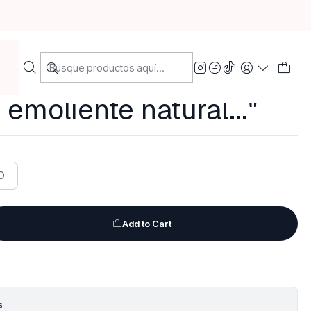
te natural..."
onado o Silicona
emoliente natural..."
LO
Add to Cart
s