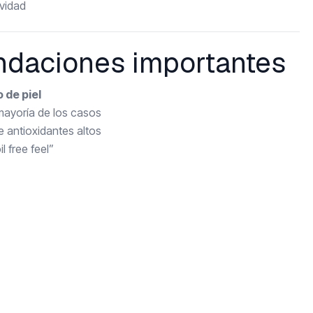
avidad
daciones importantes
o de piel
ayoría de los casos
 antioxidantes altos
l free feel”