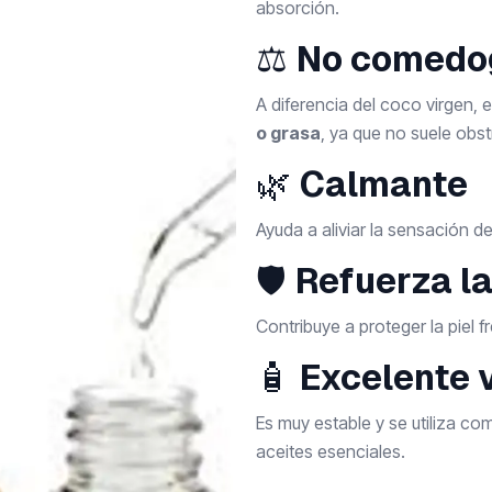
absorción.
⚖️
No comedo
A diferencia del coco virgen, 
o grasa
, ya que no suele obst
🌿
Calmante
Ayuda a aliviar la sensación de 
🛡️
Refuerza l
Contribuye a proteger la piel f
🧴
Excelente 
Es muy estable y se utiliza c
aceites esenciales.