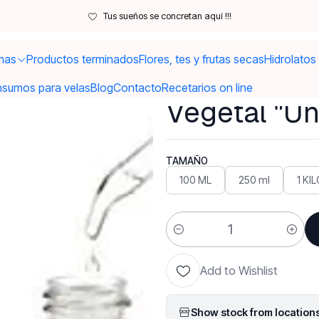
Aceites Vegetales
Coco fraccionado o Silicona Vegetal "Un emolien
Tus sueños se concretan aquí !!!
mas
Productos terminados
Flores, tes y frutas secas
Hidrolatos
|
Coco fracci
nsumos para velas
Blog
Contacto
Recetarios on line
Vegetal "Un 
TAMAÑO
100 ML
250 ml
1 KI
Quantity
Add to Wishlist
Show stock from location