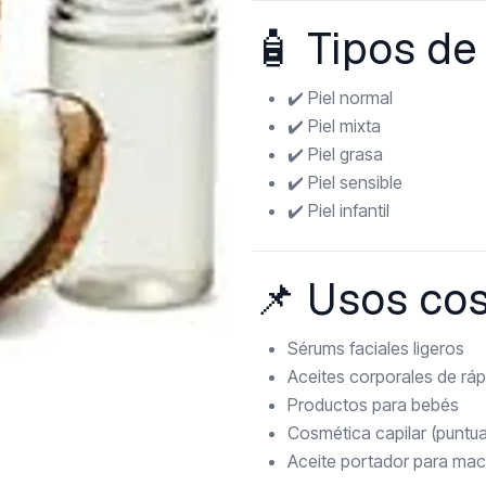
🧴 Tipos d
✔️ Piel normal
✔️ Piel mixta
✔️ Piel grasa
✔️ Piel sensible
✔️ Piel infantil
📌 Usos co
Sérums faciales ligeros
Aceites corporales de rá
Productos para bebés
Cosmética capilar (puntu
Aceite portador para ma