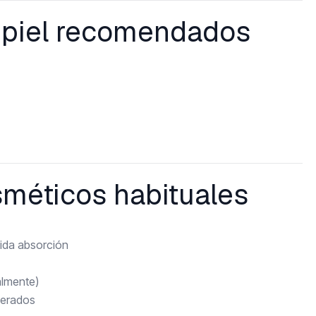
e piel recomendados
sméticos habituales
pida absorción
almente)
cerados