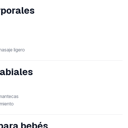
rporales
masaje ligero
abiales
 mantecas
amiento
para bebés