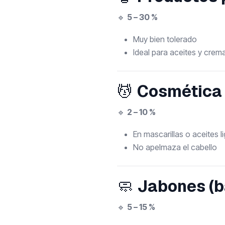
🔹
5 – 30 %
Muy bien tolerado
Ideal para aceites y crem
💆
Cosmética 
🔹
2 – 10 %
En mascarillas o aceites l
No apelmaza el cabello
🧼
Jabones (b
🔹
5 – 15 %