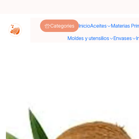
Inicio
Aceites
Categories
Inicio
Aceites
Materias Pri
Moldes y utensilios
Envases
I