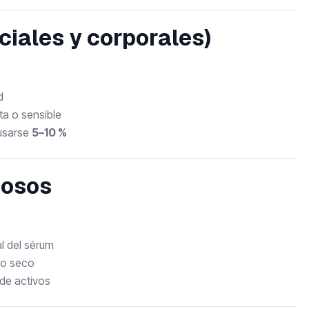
ciales y corporales)
d
xta o sensible
 usarse
5–10 %
eosos
al del sérum
do seco
de activos