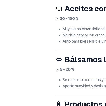
🧼
Aceites co
🔹
30 – 100 %
Muy buena extensibilidad
No deja sensación grasa
Apto para piel sensible y 
💋
Bálsamos l
🔹
5 – 20 %
Se combina con ceras y
Aporta suavidad y desliz
🧴
Productos 