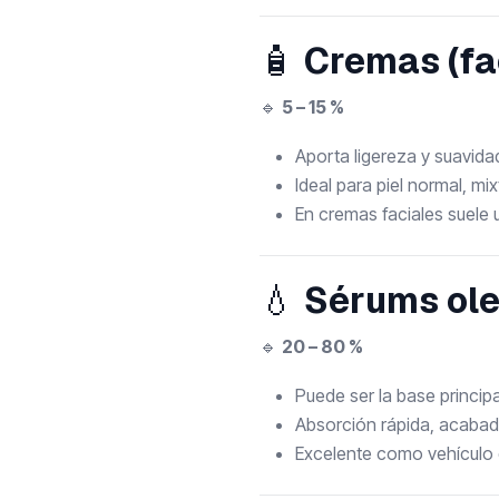
🧴
Cremas (fa
🔹
5 – 15 %
Aporta ligereza y suavida
Ideal para piel normal, mi
En cremas faciales suele
💧
Sérums ol
🔹
20 – 80 %
Puede ser la base princip
Absorción rápida, acaba
Excelente como vehículo 