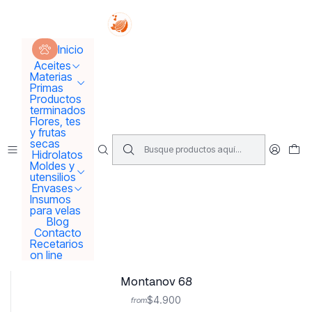
Tus sueños se concretan aquí !!!
Inicio
Materias Primas
Emulsionantes
Inicio
Aceites
Materias
Emulsionantes
Primas
Productos
terminados
Flores, tes
Filtros
y frutas
secas
Hidrolatos
Moldes y
|
utensilios
Emulpharma coroeosome
Envases
Insumos
$6.500
from
para velas
Blog
Contacto
Ver opciones
Recetarios
on line
|
Montanov 68
$4.900
from