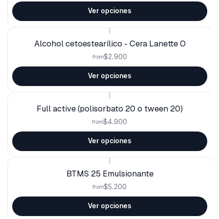
Ver opciones
|
Alcohol cetoestearílico - Cera Lanette O
$2.900
from
Ver opciones
|
Full active (polisorbato 20 o tween 20)
$4.900
from
Ver opciones
|
BTMS 25 Emulsionante
$5.200
from
Ver opciones