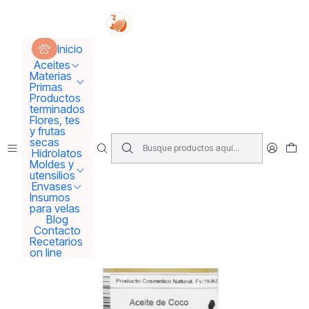
Tus sueños se concretan aquí !!!
Inicio
Aceites
Aceites Vegetales
Inicio
Aceite de Coco Comestible orgánico desodorizado
Aceites
Materias
Primas
Productos
terminados
Flores, tes
y frutas
secas
Hidrolatos
Moldes y
utensilios
Envases
Insumos
para velas
Blog
Contacto
Recetarios
on line