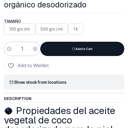
orgánico desodorizado
TAMAÑO
100 grs /ml
500 grs / ml
1 lt
Add to Cart
Quantity
Add to Wishlist
Show stock from locations
DESCRIPTION
🥥 Propiedades del aceite
vegetal de coco