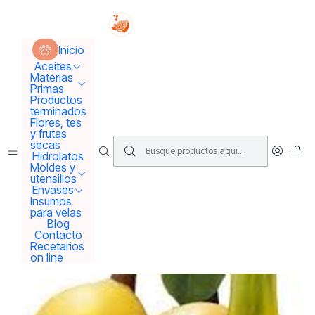
Tus sueños se concretan aquí !!!
Inicio
Aceites
Aceites Vegetales
Inicio
Aceite de Marula Eco Elixir de la juventud
Aceites
Materias
Primas
Productos
terminados
Flores, tes
y frutas
secas
Hidrolatos
Moldes y
utensilios
Envases
Insumos
para velas
Blog
Contacto
Recetarios
on line