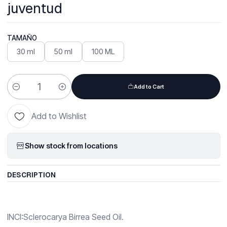
juventud
TAMAÑO
30 ml
50 ml
100 ML
Add to Cart
Quantity
Add to Wishlist
Show stock from locations
DESCRIPTION
INCI:Sclerocarya Birrea Seed Oil.