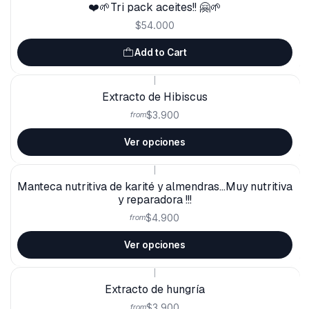
❤️🌱Tri pack aceites!! 🤗🌱
$54.000
Add to Cart
|
Extracto de Hibiscus
$3.900
from
Ver opciones
|
Manteca nutritiva de karité y almendras...Muy nutritiva
y reparadora !!!
$4.900
from
Ver opciones
|
Extracto de hungría
$3.900
from