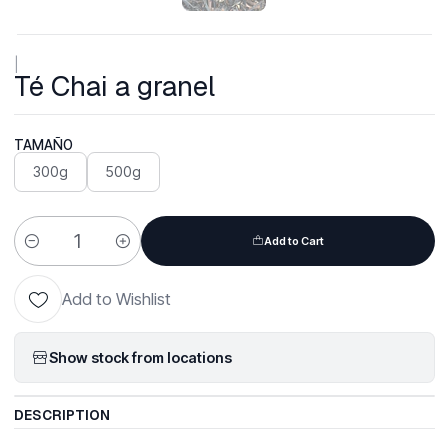
|
Té Chai a granel
TAMAÑO
300g
500g
Add to Cart
Quantity
Add to Wishlist
Show stock from locations
DESCRIPTION