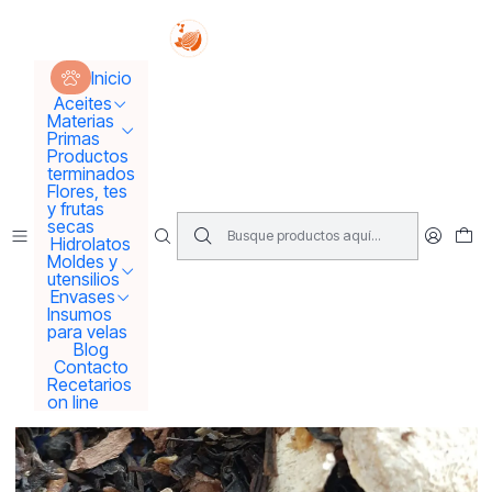
Tus sueños se concretan aquí !!!
Inicio
Polvos/ Exfoliantes / Harinas
Té Chai a granel
Inicio
Aceites
Materias
Primas
Productos
terminados
Flores, tes
y frutas
secas
Hidrolatos
Moldes y
utensilios
Envases
Insumos
para velas
Blog
Contacto
Recetarios
on line