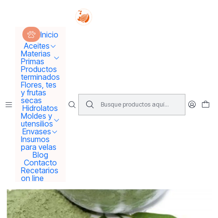
Tus sueños se concretan aquí !!!
Inicio
Polvos/ Exfoliantes / Harinas
Inicio
Polvo ayurvédico índigo 100 grs
Aceites
Materias
Primas
Productos
terminados
Flores, tes
y frutas
secas
Hidrolatos
Moldes y
utensilios
Envases
Insumos
para velas
Blog
Contacto
Recetarios
on line