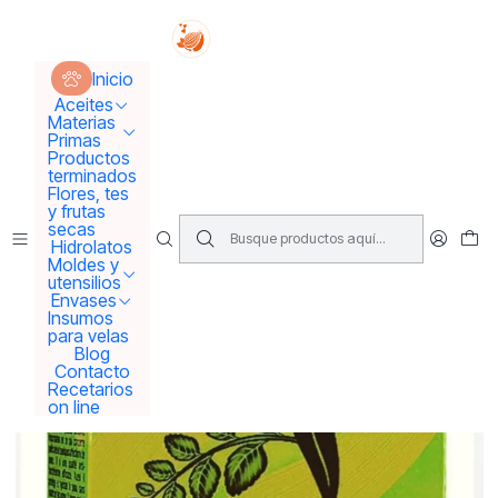
Tus sueños se concretan aquí !!!
Inicio
Materias Primas
Arcillas
Tulsi polvo ayurvédico 100g
Inicio
Aceites
Materias
Primas
Productos
terminados
Flores, tes
y frutas
secas
Hidrolatos
Moldes y
utensilios
Envases
Insumos
para velas
Blog
Contacto
Recetarios
on line