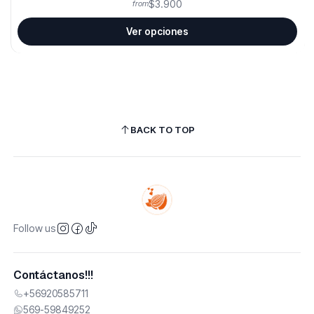
$3.900
from
Ver opciones
BACK TO TOP
Follow us
Contáctanos!!!
+56920585711
569-59849252