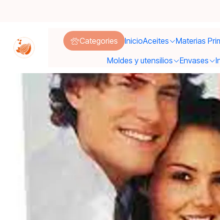
Categories
Inicio
Aceites
Materias Pri
Moldes y utensilios
Envases
I