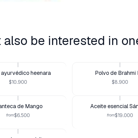
 also be interested in on
|
|
 ayurvédico heenara
Polvo de Brahmi 
$10.900
$8.900
|
|
nteca de Mango
Aceite esencial Sá
$6.500
$19.000
from
from
|