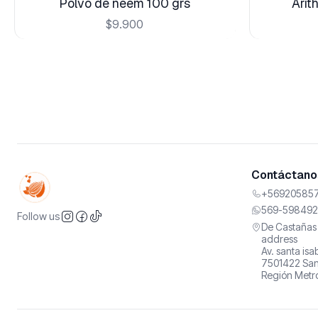
Polvo de neem 100 grs
Arit
$9.900
Contáctanos
+569205857
569-598492
Follow us
De Castañas 
address
Av. santa is
7501422 San
Región Metro