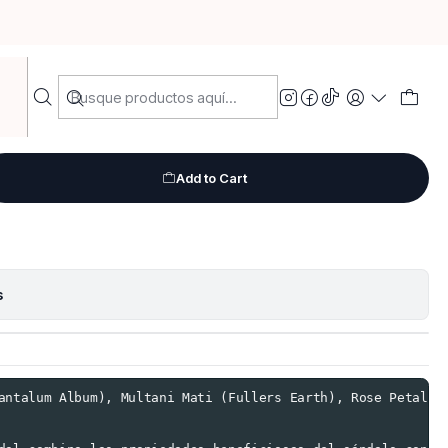
édico Sandal
Add to Cart
s
antalum Album), Multani Mati (Fullers Earth), Rose Petal Po