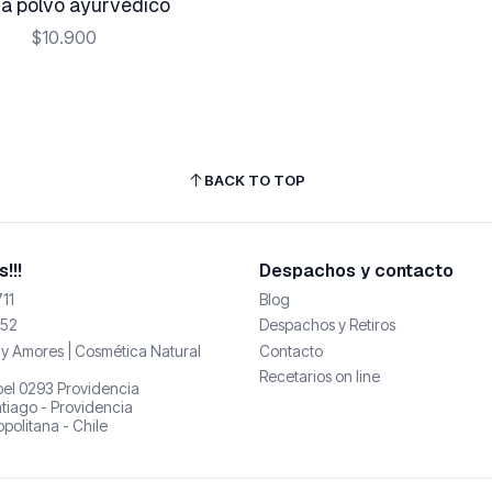
ha polvo ayurvédico
$10.900
BACK TO TOP
!!!
Despachos y contacto
11
Blog
52
Despachos y Retiros
y Amores | Cosmética Natural
Contacto
Recetarios on line
abel 0293 Providencia
tiago - Providencia
politana - Chile