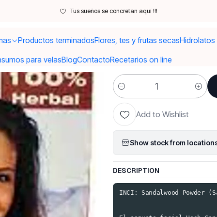
Inicio
Polvos/ Exfoliantes / Harinas
Polvo ayurvédico Sandal
Tus sueños se concretan aquí !!!
mas
Productos terminados
Flores, tes y frutas secas
Hidrolatos
|
Polvo ayurv
nsumos para velas
Blog
Contacto
Recetarios on line
Quantity
Add to Wishlist
Show stock from location
DESCRIPTION
INCI: Sandalwood Powder (S