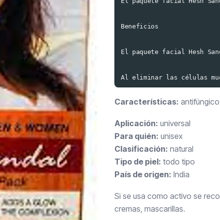
El paquete facial Hesh San
Beneficios

El paquete facial Hesh San
Al eliminar las células mu
Características:
antifúngico,
Aplicación:
universal
Para quién:
unisex
Clasificación:
natural
Tipo de piel:
todo tipo
País de origen:
India
Si se usa como activo se recom
cremas, mascarillas.