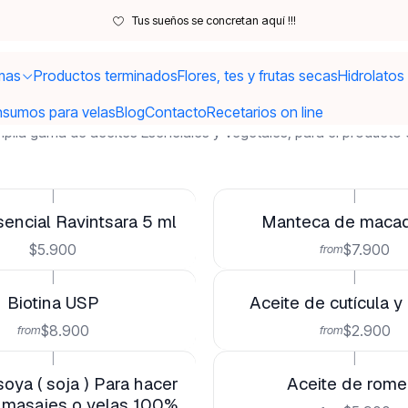
Inicio
Aceites
Tus sueños se concretan aquí !!!
Aceites
mas
Productos terminados
Flores, tes y frutas secas
Hidrolatos
nsumos para velas
Blog
Contacto
Recetarios on line
plia gama de aceites Esenciales y Vegetales, para el producto 
|
|
sencial Ravintsara 5 ml
Manteca de maca
$5.900
$7.900
from
|
|
Biotina USP
Aceite de cutícula 
$8.900
$2.900
from
from
|
|
oya ( soja ) Para hacer
Aceite de rome
 masajes o velas 100%