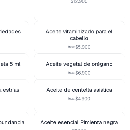
$12.900
|
riedades
Aceite vitaminizado para el
cabello
$5.900
from
|
nela 5 ml
Aceite vegetal de orégano
$6.900
from
|
 estrías
Aceite de centella asiática
$4.900
from
|
abundancia
Aceite esencial Pimienta negra