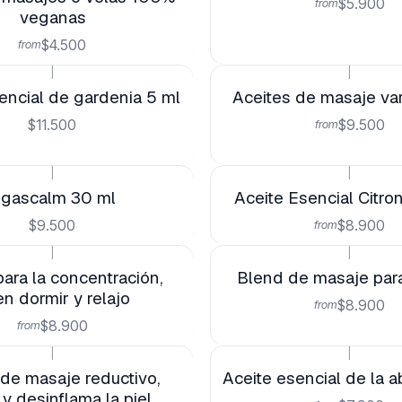
$5.900
from
veganas
$4.500
from
|
|
encial de gardenia 5 ml
Aceites de masaje va
$11.500
$9.500
from
|
|
gascalm 30 ml
Aceite Esencial Citro
$9.500
$8.900
from
|
|
ara la concentración,
Blend de masaje para
n dormir y relajo
$8.900
from
$8.900
from
|
|
 de masaje reductivo,
Aceite esencial de la 
y desinflama la piel