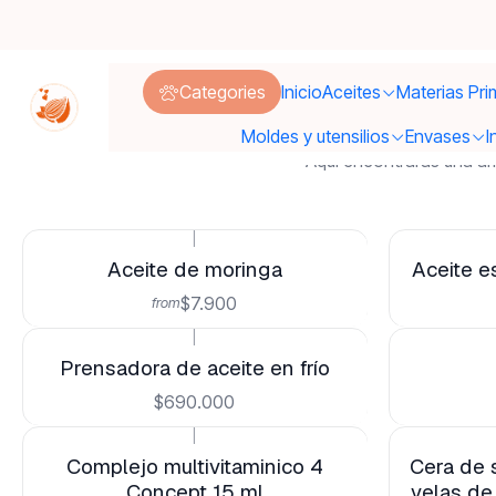
Categories
Inicio
Aceites
Materias Pri
Moldes y utensilios
Envases
I
Aquí encontraras una am
|
Aceite de moringa
Aceite e
$7.900
from
|
Prensadora de aceite en frío
$690.000
|
Complejo multivitaminico 4
Cera de s
Concept 15 ml
velas de