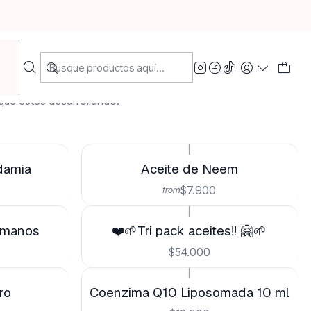
Filtros
que estes desarrollando.
|
damia
Aceite de Neem
$7.900
from
|
y manos
❤️🌱Tri pack aceites!! 🤗🌱
$54.000
|
ro
Coenzima Q10 Liposomada 10 ml