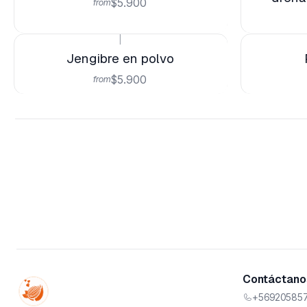
$5.900
from
|
Jengibre en polvo
$5.900
from
Contáctanos
+569205857