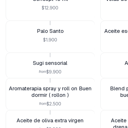
$12.900
|
Palo Santo
Aceite es
$1.900
|
Sugi sensorial
A
$9.900
from
|
Aromaterapia spray y roll on Buen
Blend p
dormir ( rollon )
bue
$2.500
from
|
Aceite de oliva extra virgen
Aceite
drena 