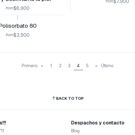
$7.900
from
$8.900
from
|
Polisorbato 80
$3.900
from
Primero
«
1
2
3
4
5
»
Último
BACK TO TOP
!!!
Despachos y contacto
11
Blog