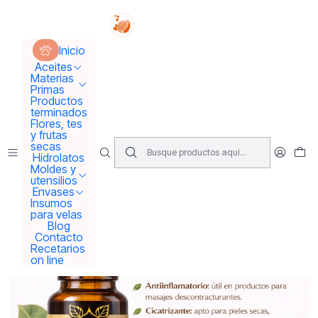
Tus sueños se concretan aquí !!!
Inicio
Aceites
Aceites Esenciales
Inicio
Aceite esencial Pimienta negra
Aceites
Materias
Primas
Productos
terminados
Flores, tes
y frutas
secas
Hidrolatos
Moldes y
utensilios
Envases
Insumos
para velas
Blog
Contacto
Recetarios
on line