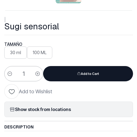
|
Sugi sensorial
TAMAÑO
30 ml
100 ML
Add to Cart
Quantity
Add to Wishlist
Show stock from locations
DESCRIPTION