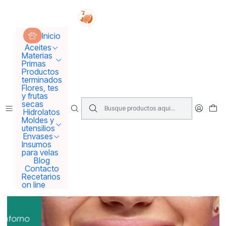
Tus sueños se concretan aquí !!!
Inicio
Aceites
Aceites Vegetales
Sugi sensorial
Inicio
Aceites
Materias
Primas
Productos
terminados
Flores, tes
y frutas
secas
Hidrolatos
Moldes y
utensilios
Envases
Insumos
para velas
Blog
Contacto
Recetarios
on line