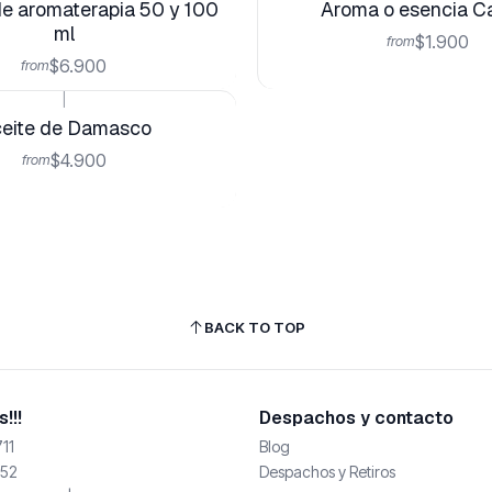
e aromaterapia 50 y 100
Aroma o esencia C
ml
$1.900
from
$6.900
from
|
eite de Damasco
$4.900
from
BACK TO TOP
!!!
Despachos y contacto
11
Blog
52
Despachos y Retiros