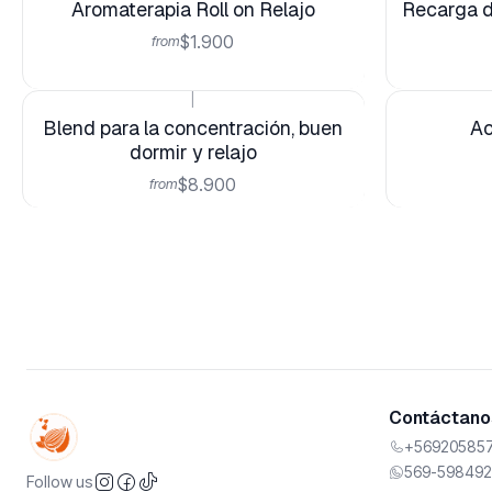
Aromaterapia Roll on Relajo
Recarga d
$1.900
from
|
Blend para la concentración, buen
Ac
dormir y relajo
$8.900
from
Contáctanos
+569205857
569-598492
Follow us