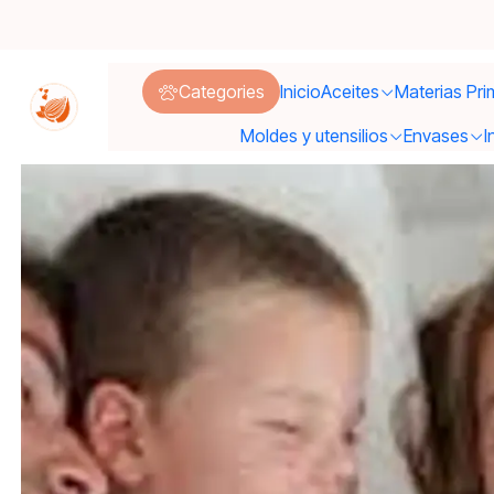
Inicio
A
Categories
Inicio
Aceites
Materias Pri
Moldes y utensilios
Envases
I