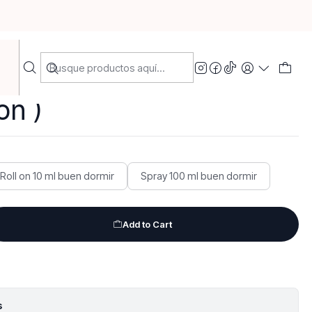
rollon )
a spray y roll on Buen
on )
Roll on 10 ml buen dormir
Spray 100 ml buen dormir
Add to Cart
s