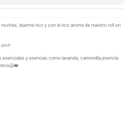
 noches, duerme rico y con el rico aroma de nuestro roll on
l on🌱
es esenciales y esencias como lavanda, camomilla,esencia
otros🤗❤️