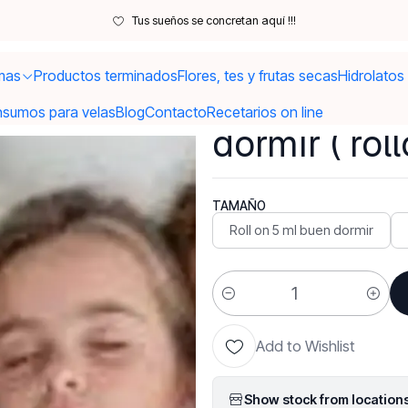
ceites
Aceites Esenciales
Aromaterapia spray y roll on Buen dormir ( 
Tus sueños se concretan aquí !!!
mas
Productos terminados
Flores, tes y frutas secas
Hidrolatos
|
Aromaterapi
nsumos para velas
Blog
Contacto
Recetarios on line
dormir ( roll
TAMAÑO
Roll on 5 ml buen dormir
Quantity
Add to Wishlist
Show stock from location