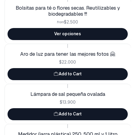
Bolsitas para té o flores secas. Reutilizables y
biodegradables !!!
$2.500
from
Ver opciones
|
Aro de luz para tener las mejores fotos 🤗
$22.000
Add to Cart
|
Lámpara de sal pequeña ovalada
$13.900
Add to Cart
|
Medidor (jarra plástica) 250, 500 ml y 1 litro