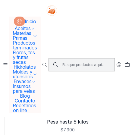
Tus sueños se concretan aquí !!!
Inicio
Moldes y utensilios
Utensilios
Inicio
Aceites
Materias
Utensilios
Primas
Productos
terminados
Flores, tes
Filtros
y frutas
secas
Hidrolatos
Moldes y
|
utensilios
Termometro
Envases
Insumos
$5.900
para velas
Blog
Contacto
Add to Cart
Recetarios
on line
|
Pesa hasta 5 kilos
$7.900