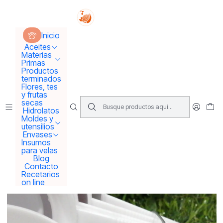
Tus sueños se concretan aquí !!!
Inicio
Moldes y utensilios
Utensilios
Inicio
Cuchara medidora con tabla de medidas
Aceites
Materias
Primas
Productos
terminados
Flores, tes
y frutas
secas
Hidrolatos
Moldes y
utensilios
Envases
Insumos
para velas
Blog
Contacto
Recetarios
on line