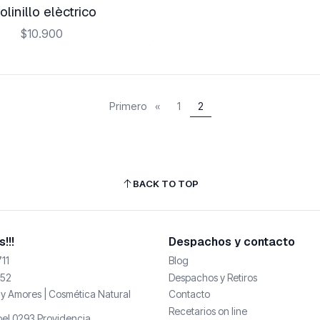
linillo elèctrico
$10.900
Primero
«
1
2
BACK TO TOP
!!!
Despachos y contacto
11
Blog
52
Despachos y Retiros
y Amores | Cosmética Natural
Contacto
Recetarios on line
abel 0293 Providencia