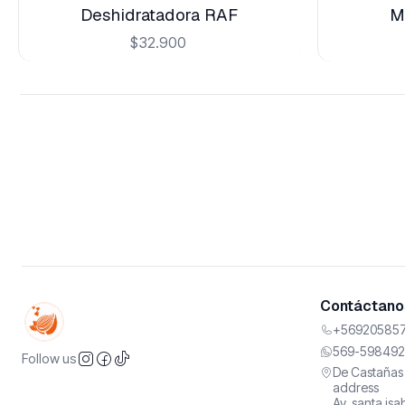
Deshidratadora RAF
Mo
$32.900
Contáctanos
+569205857
569-598492
Follow us
De Castañas 
address
Av. santa is