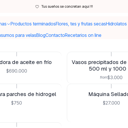
Inicio
Moldes y utensilios
Utensilios
Tus sueños se concretan aquí !!!
Utensilios
mas
Productos terminados
Flores, tes y frutas secas
Hidrolatos
nsumos para velas
Blog
Contacto
Recetarios on line
|
|
ora de aceite en frío
Vasos precipitados de 
500 ml y 1000
$690.000
$3.000
from
|
|
ra parches de hidrogel
Máquina Sellad
$750
$27.000
|