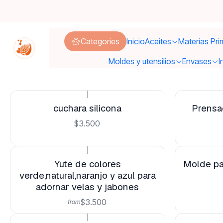
Categories
Inicio
Aceites
Materias Pri
Moldes y utensilios
Envases
I
|
cuchara silicona
Prensad
$3.500
|
Yute de colores
Molde pa
verde,natural,naranjo y azul para
adornar velas y jabones
$3.500
from
|