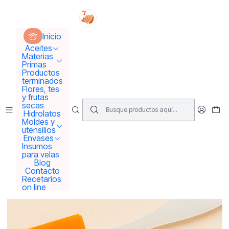
Tus sueños se concretan aquí !!!
Inicio
Moldes y utensilios
Utensilios
espátula pequeña
Inicio
Aceites
Materias
Primas
Productos
terminados
Flores, tes
y frutas
secas
Hidrolatos
Moldes y
utensilios
Envases
Insumos
para velas
Blog
Contacto
Recetarios
on line