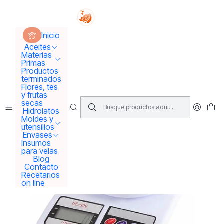
Tus sueños se concretan aquí !!!
Inicio
Moldes y utensilios
Utensilios
Pesa hasta 5 kilos
Inicio
Aceites
Materias
Primas
Productos
terminados
Flores, tes
y frutas
secas
Hidrolatos
Moldes y
utensilios
Envases
Insumos
para velas
Blog
Contacto
Recetarios
on line