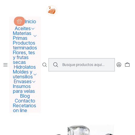
Tus sueños se concretan aquí !!!
Inicio
Moldes y utensilios
Utensilios
Cuchara gramera
Inicio
Aceites
Materias
Primas
Productos
terminados
Flores, tes
y frutas
secas
Hidrolatos
Moldes y
utensilios
Envases
Insumos
para velas
Blog
Contacto
Recetarios
on line