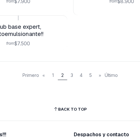
$7.900
$8.900
from
from
|
ub base expert,
toemulsionante!!
$7.500
from
Primero
«
1
2
3
4
5
»
Último
BACK TO TOP
!!!
Despachos y contacto