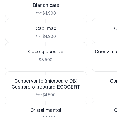
Blanch care
$4.900
from
|
Capilmax
C
$4.900
from
|
Coco glucoside
Coenzima
$8.500
|
Not available
Conservante (microcare DB)
Co
Cosgard o geogard ECOCERT
$4.500
from
|
Cristal mentol
C