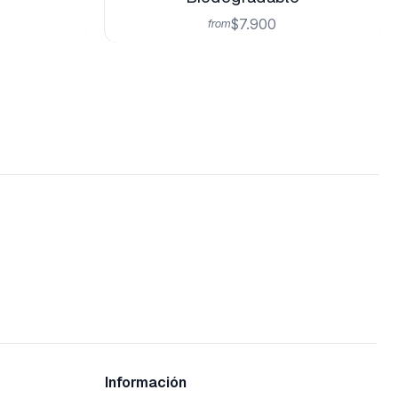
$7.900
from
Información