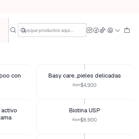
Filtros
|
poo con
Basy care...pieles delicadas
$4.900
from
|
 activo
Biotina USP
gama
$8.900
from
|