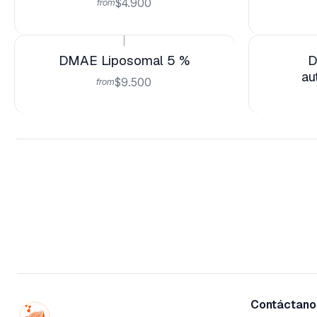
$4.900
from
|
Not available
DMAE Liposomal 5 %
D
au
$9.500
from
Contáctanos