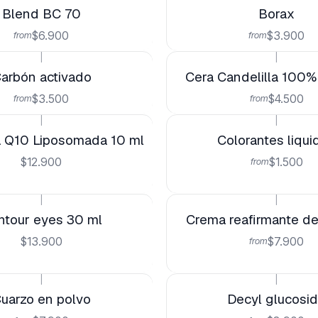
Blend BC 70
Borax
$6.900
$3.900
from
from
|
|
arbón activado
Cera Candelilla 100%
$3.500
$4.500
from
from
|
|
 Q10 Liposomada 10 ml
Colorantes liqui
$12.900
$1.500
from
|
|
ntour eyes 30 ml
Crema reafirmante de 
$13.900
$7.900
from
|
|
uarzo en polvo
Decyl glucosi