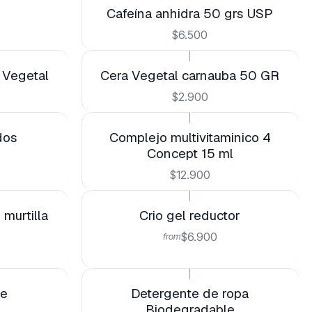
Cafeína anhidra 50 grs USP
$6.500
|
 Vegetal
Cera Vegetal carnauba 50 GR
$2.900
|
dos
Complejo multivitaminico 4
Concept 15 ml
$12.900
|
murtilla
Crio gel reductor
$6.900
from
|
de
Detergente de ropa
Biodegradable