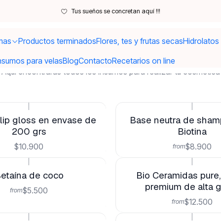
Inicio
Materias Primas
Tus sueños se concretan aquí !!!
Materias Primas
mas
Productos terminados
Flores, tes y frutas secas
Hidrolatos
nsumos para velas
Blog
Contacto
Recetarios on line
Aquí encontraras todos los insumos para realizar tu cosmetica
|
|
lip gloss en envase de
Base neutra de sham
200 grs
Biotina
$10.900
$8.900
from
|
|
etaína de coco
Bio Ceramidas pure,
premium de alta 
$5.500
from
$12.500
from
|
|