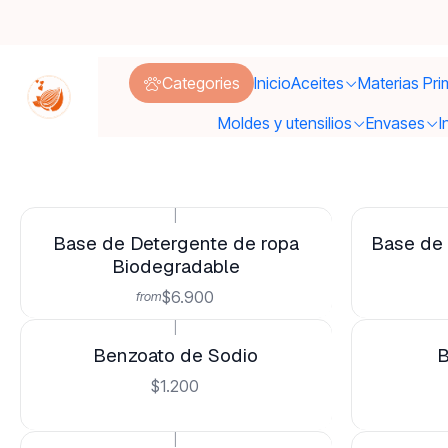
Categories
Inicio
Aceites
Materias Pri
Moldes y utensilios
Envases
I
|
Base de Detergente de ropa
Base de 
Biodegradable
$6.900
from
|
Benzoato de Sodio
B
$1.200
|