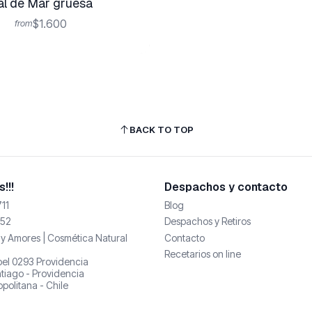
al de Mar gruesa
$1.600
from
BACK TO TOP
!!!
Despachos y contacto
11
Blog
52
Despachos y Retiros
y Amores | Cosmética Natural
Contacto
Recetarios on line
abel 0293 Providencia
tiago - Providencia
politana - Chile