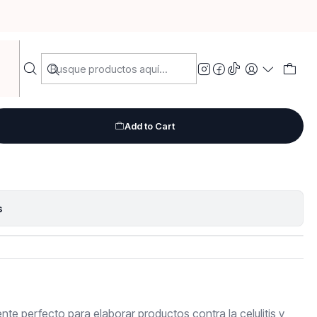
SP
idra 50 grs USP
Add to Cart
s
nte perfecto para elaborar productos contra la celulitis y