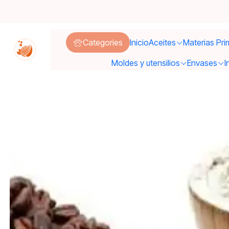
In
Categories
Inicio
Aceites
Materias Pri
Moldes y utensilios
Envases
I