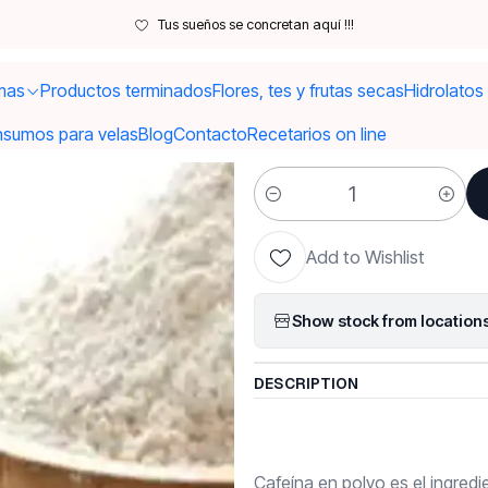
icio
Materias Primas
Activos para Cremas
Cafeína anhidra 50 grs U
Tus sueños se concretan aquí !!!
mas
Productos terminados
Flores, tes y frutas secas
Hidrolatos
|
Cafeína anh
nsumos para velas
Blog
Contacto
Recetarios on line
Quantity
Add to Wishlist
Show stock from location
DESCRIPTION
Cafeína en polvo es el ingredie