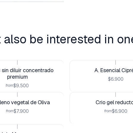
 also be interested in on
|
|
 sin diluir concentrado
A. Esencial Cipr
premium
$6.900
$9.500
from
|
|
eno vegetal de Oliva
Crio gel reduct
$7.900
$6.900
from
from
|