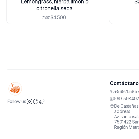
Lemongrass, hierba limón o
S
citronella seca
$4.500
from
Contáctanos
+569205857
569-598492
Follow us
De Castañas 
address
Av. santa is
7501422 San
Región Metro