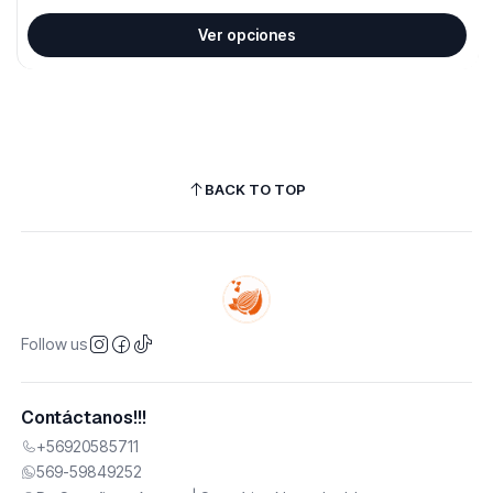
Ver opciones
BACK TO TOP
Follow us
Contáctanos!!!
+56920585711
569-59849252