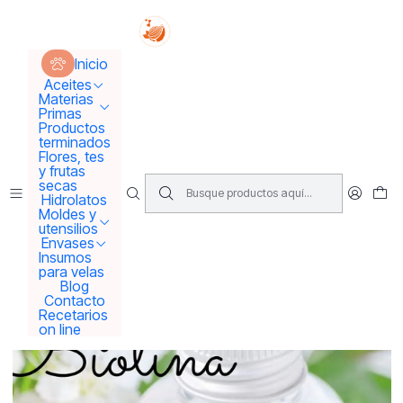
Tus sueños se concretan aquí !!!
Inicio
Materias Primas
Bases para Shampoo, Cremas y Jabones
Inicio
Base neutra de shampoo con Biotina
Aceites
Materias
Primas
Productos
terminados
Flores, tes
y frutas
secas
Hidrolatos
Moldes y
utensilios
Envases
Insumos
para velas
Blog
Contacto
Recetarios
on line