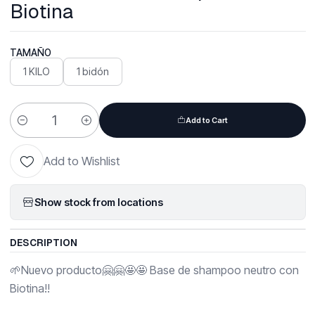
Biotina
TAMAÑO
1 KILO
1 bidón
Add to Cart
Quantity
Add to Wishlist
Show stock from locations
DESCRIPTION
🌱Nuevo producto🤗🤗🤩🤩 Base de shampoo neutro con
Biotina!!