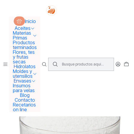
Tus sueños se concretan aquí !!!
Inicio
Materias Primas
Conservantes
Benzoato de Sodio
Inicio
Aceites
Materias
Primas
Productos
terminados
Flores, tes
y frutas
secas
Hidrolatos
Moldes y
utensilios
Envases
Insumos
para velas
Blog
Contacto
Recetarios
on line