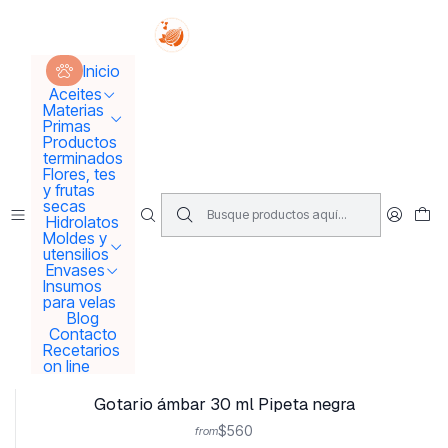
Tus sueños se concretan aquí !!!
Inicio
Envases
Envases solo vidrio
Inicio
Aceites
Materias
Envases solo vidrio
Primas
Productos
terminados
Flores, tes
Filtros
y frutas
secas
Hidrolatos
Moldes y
|
utensilios
Gotario ámbar 5 ml gollete negro
Envases
Insumos
$390
para velas
Blog
Contacto
Add to Cart
Recetarios
on line
|
Gotario ámbar 30 ml Pipeta negra
$560
from