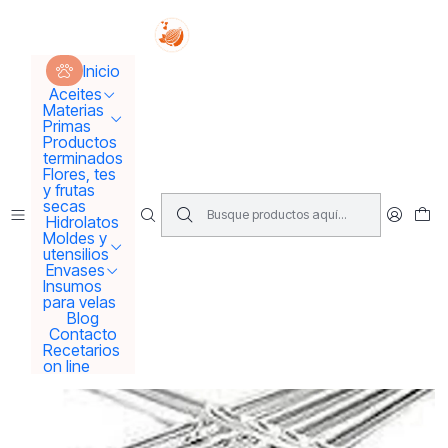
Tus sueños se concretan aquí !!!
Inicio
Envases
Envases solo vidrio
Inicio
Varilla de agitación de vidrio ( para revolver preparaciones
sólidas y líquidas más estériles)
Aceites
Materias
Primas
Productos
terminados
Flores, tes
y frutas
secas
Hidrolatos
Moldes y
utensilios
Envases
Insumos
para velas
Blog
Contacto
Recetarios
on line