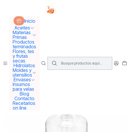
Tus sueños se concretan aquí !!!
Inicio
Envases
Envases solo vidrio
Inicio
Gotario transparente 15 ml gollete plata
Aceites
Materias
Primas
Productos
terminados
Flores, tes
y frutas
secas
Hidrolatos
Moldes y
utensilios
Envases
Insumos
para velas
Blog
Contacto
Recetarios
on line