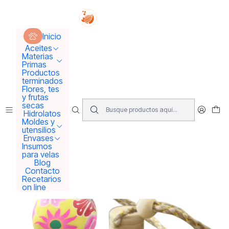
Tus sueños se concretan aquí !!!
Inicio
Envases
Envases solo vidrio
Inicio
Frasquitos aromatizadores con colgador
Aceites
Materias
Primas
Productos
terminados
Flores, tes
y frutas
secas
Hidrolatos
Moldes y
utensilios
Envases
Insumos
para velas
Blog
Contacto
Recetarios
on line