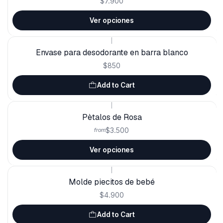
$7.900
Ver opciones
|
Envase para desodorante en barra blanco
$850
Add to Cart
|
Pètalos de Rosa
$3.500
from
Ver opciones
|
Molde piecitos de bebé
$4.900
Add to Cart