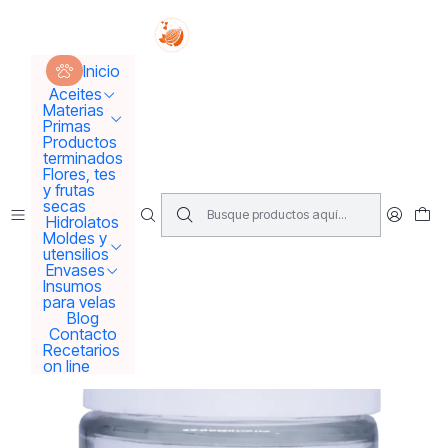
Tus sueños se concretan aquí !!!
Inicio
Envases
Envases solo vidrio
Inicio
Frascos de vidrio 30 gr tapa blanca
Aceites
Materias
Primas
Productos
terminados
Flores, tes
y frutas
secas
Hidrolatos
Moldes y
utensilios
Envases
Insumos
para velas
Blog
Contacto
Recetarios
on line