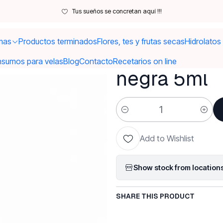
Envases
Envases solo vidrio
Roll on ámbar vidrio grueso tapa neg
Tus sueños se concretan aquí !!!
mas
Productos terminados
Flores, tes y frutas secas
Hidrolatos
|
Roll on ámb
nsumos para velas
Blog
Contacto
Recetarios on line
negra 5ml
Quantity
Add to Wishlist
Show stock from location
SHARE THIS PRODUCT