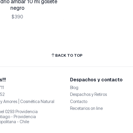
idrio ámbar 10 ml gollete
negro
$390
BACK TO TOP
!!!
Despachos y contacto
11
Blog
52
Despachos y Retiros
y Amores | Cosmética Natural
Contacto
Recetarios on line
abel 0293 Providencia
tiago - Providencia
politana - Chile