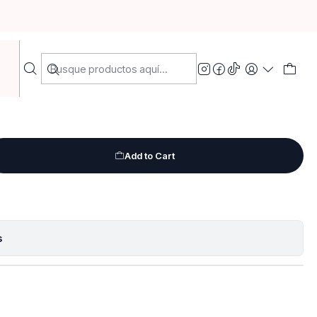
ra 5ml
ar vidrio grueso tapa
Add to Cart
s