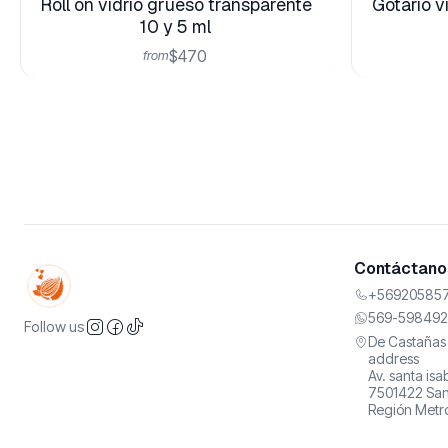
Roll on vidrio grueso transparente
Gotario v
10 y 5 ml
$470
from
Contáctanos
+569205857
569-598492
Follow us
De Castañas 
address
Av. santa is
7501422 San
Región Metro