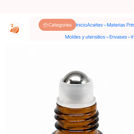
Inicio
Categories
Inicio
Aceites
Materias Pri
Moldes y utensilios
Envases
I