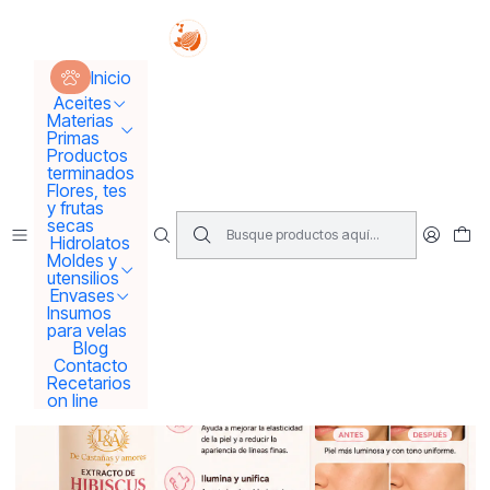
Tus sueños se concretan aquí !!!
Inicio
Hidrolatos y extractos
Extracto de Hibiscus
Inicio
Aceites
Materias
Primas
Productos
terminados
Flores, tes
y frutas
secas
Hidrolatos
Moldes y
utensilios
Envases
Insumos
para velas
Blog
Contacto
Recetarios
on line