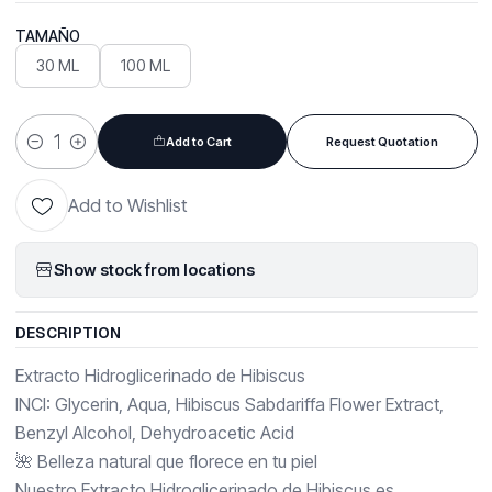
TAMAÑO
30 ML
100 ML
Add to Cart
Request Quotation
Quantity
Add to Wishlist
Show stock from locations
DESCRIPTION
Extracto Hidroglicerinado de Hibiscus
INCI: Glycerin, Aqua, Hibiscus Sabdariffa Flower Extract,
Benzyl Alcohol, Dehydroacetic Acid
🌺 Belleza natural que florece en tu piel
Nuestro Extracto Hidroglicerinado de Hibiscus es