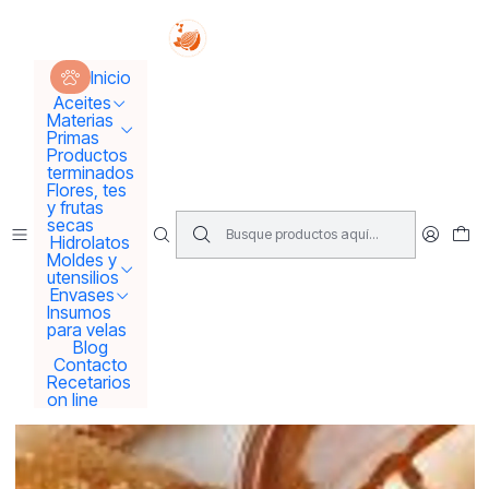
Tus sueños se concretan aquí !!!
Inicio
Materias Primas
Activos para Cremas
Royal Elixir
Inicio
Aceites
Materias
Primas
Productos
terminados
Flores, tes
y frutas
secas
Hidrolatos
Moldes y
utensilios
Envases
Insumos
para velas
Blog
Contacto
Recetarios
on line