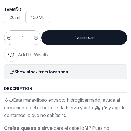
TAMAÑO
30 ml
100 ML
Add to Cart
Quantity
Add to Wishlist
Show stock from locations
DESCRIPTION
🌰🌰Este maravilloso extracto hidroglicerinado, ayuda al
crecimiento del cabello, le da fuerza y brillo🥰🤗🍓 y aquí te
contamos lo que no sabías 🤗
Creías que solo sirve
para el cabello🤗? Pues no.