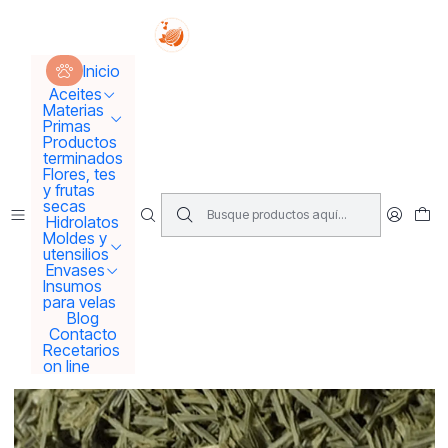
Tus sueños se concretan aquí !!!
Inicio
Hidrolatos y extractos
Extracto de cola de caballo 🐴
Inicio
Aceites
Materias
Primas
Productos
terminados
Flores, tes
y frutas
secas
Hidrolatos
Moldes y
utensilios
Envases
Insumos
para velas
Blog
Contacto
Recetarios
on line