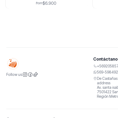
$6.900
from
Contáctanos
+569205857
569-598492
Follow us
De Castañas 
address
Av. santa is
7501422 San
Región Metro