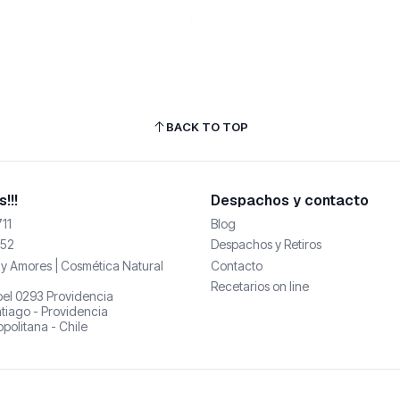
BACK TO TOP
!!!
Despachos y contacto
11
Blog
52
Despachos y Retiros
y Amores | Cosmética Natural
Contacto
Recetarios on line
abel 0293 Providencia
tiago - Providencia
politana - Chile