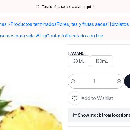
Inicio
Hidrolatos y extractos
Extracto de Piña
Tus sueños se concretan aquí !!!
mas
Productos terminados
Flores, tes y frutas secas
Hidrolatos
|
Extracto de
nsumos para velas
Blog
Contacto
Recetarios on line
TAMAÑO
30 ML
100mL
Quantity
Add to Wishlist
Show stock from location