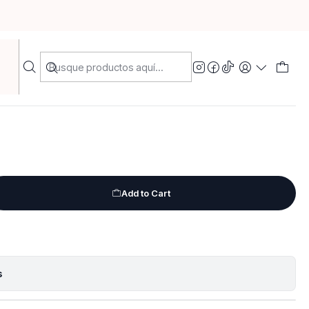
 Piña
Add to Cart
s