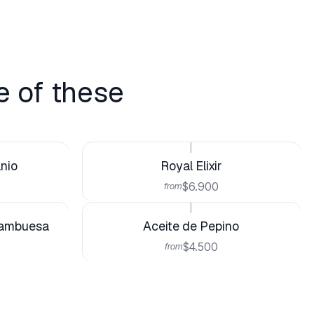
e of these
|
nio
Royal Elixir
$6.900
from
|
rambuesa
Aceite de Pepino
$4.500
from