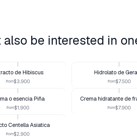
 also be interested in on
|
|
tracto de Hibiscus
Hidrolato de Gera
$3.900
$7.500
from
from
|
|
ma o esencia Piña
Crema hidratante de f
$1.900
$7.900
from
from
|
cto Centella Asiatica
$2.900
from