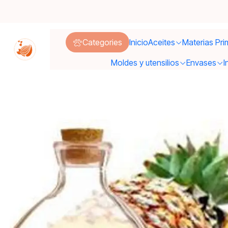
Categories
Inicio
Aceites
Materias Pri
Moldes y utensilios
Envases
I