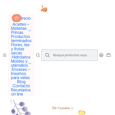
Tus sueños se concretan aquí !!!
Inicio
Materias Primas
Inicio
Recetas y formulaciones para preparar en casa
Aceites
Materias
Primas
Productos
terminados
Flores, tes
y frutas
secas
Hidrolatos
Moldes y
utensilios
Envases
Insumos
para velas
Blog
Contacto
Recetarios
on line