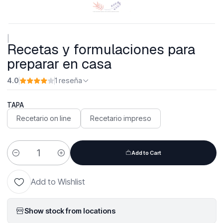
|
Recetas y formulaciones para
preparar en casa
4.0
1 reseña
TAPA
Recetario on line
Recetario impreso
Add to Cart
Quantity
Add to Wishlist
Show stock from locations