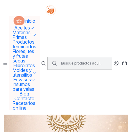
Tus sueños se concretan aquí !!!
Inicio
Recetarios on line
Recetario PACK cremas profesionales
Inicio
Aceites
Materias
Primas
Productos
terminados
Flores, tes
y frutas
secas
Hidrolatos
Moldes y
utensilios
Envases
Insumos
para velas
Blog
Contacto
Recetarios
on line