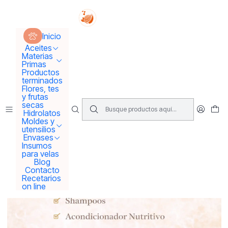
Tus sueños se concretan aquí !!!
Inicio
Recetarios on line
Recetario PACK capilar
Inicio
Aceites
Materias
Primas
Productos
terminados
Flores, tes
y frutas
secas
Hidrolatos
Moldes y
utensilios
Envases
Insumos
para velas
Blog
Contacto
Recetarios
on line