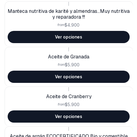
|
Manteca nutritiva de karité y almendras...Muy nutritiva
y reparadora !!!
$4.900
from
Ver opciones
|
Aceite de Granada
$5.900
from
Ver opciones
|
Aceite de Cranberry
$5.900
from
Ver opciones
|
Aceite de argán ECOCERTIFICADO Bio y comestible