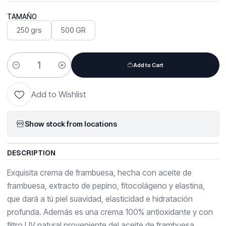
TAMAÑO
250 grs
500 GR
Add to Cart
Quantity
Add to Wishlist
Show stock from locations
DESCRIPTION
Exquisita crema de frambuesa, hecha con aceite de
frambuesa, extracto de pepino, fitocolágeno y elastina,
que dará a tú piel suavidad, elasticidad e hidratación
profunda. Además es una crema 100% antioxidante y con
filtro UV natural proveniente del aceite de frambuesa.