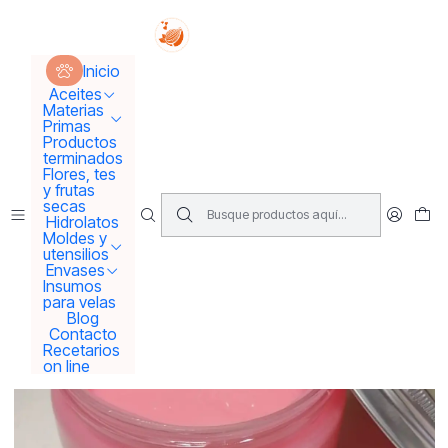
Tus sueños se concretan aquí !!!
Inicio
Productos terminados
Crema hidratante de frambuesa
Inicio
Aceites
Materias
Primas
Productos
terminados
Flores, tes
y frutas
secas
Hidrolatos
Moldes y
utensilios
Envases
Insumos
para velas
Blog
Contacto
Recetarios
on line