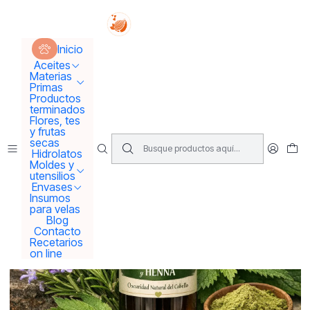
Tus sueños se concretan aquí !!!
Inicio
Hidrolatos y extractos
Recubridor de canas natural
Inicio
Aceites
Materias
Primas
Productos
terminados
Flores, tes
y frutas
secas
Hidrolatos
Moldes y
utensilios
Envases
Insumos
para velas
Blog
Contacto
Recetarios
on line