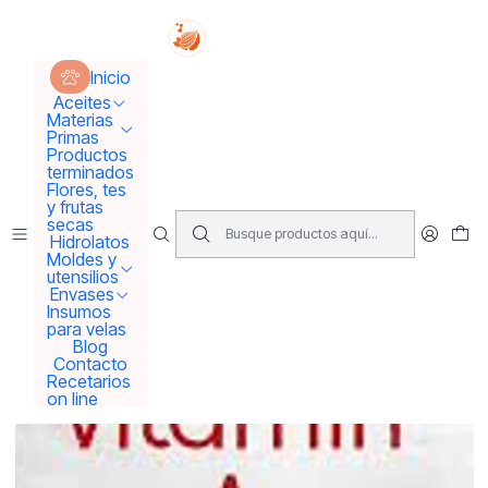
Tus sueños se concretan aquí !!!
Inicio
Materias Primas
Activos para Cremas
Inicio
Vitamina A 10 ml ( Retinol puro ) Línea Premium
Aceites
Materias
Primas
Productos
terminados
Flores, tes
y frutas
secas
Hidrolatos
Moldes y
utensilios
Envases
Insumos
para velas
Blog
Contacto
Recetarios
on line