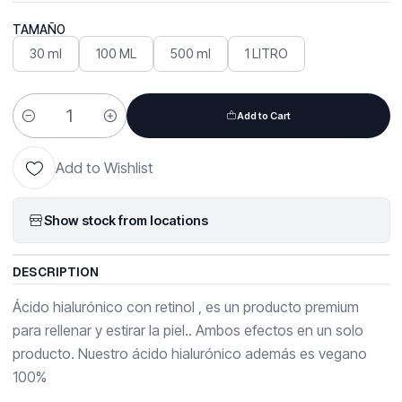
TAMAÑO
30 ml
100 ML
500 ml
1 LITRO
Add to Cart
Quantity
Add to Wishlist
Show stock from locations
DESCRIPTION
Ácido hialurónico con retinol , es un producto premium
para rellenar y estirar la piel.. Ambos efectos en un solo
producto. Nuestro ácido hialurónico además es vegano
100%