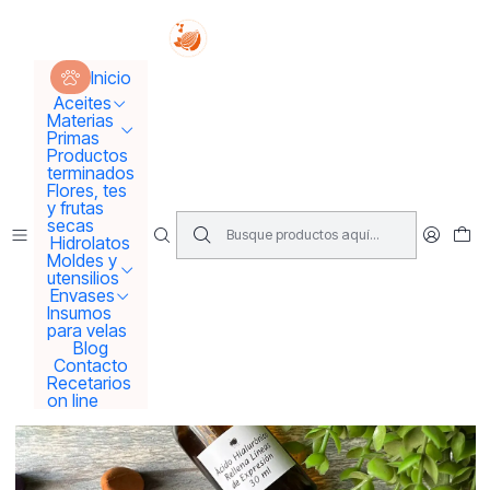
Tus sueños se concretan aquí !!!
Inicio
Materias Primas
Ácido hialurónico con retinol
Inicio
Aceites
Materias
Primas
Productos
terminados
Flores, tes
y frutas
secas
Hidrolatos
Moldes y
utensilios
Envases
Insumos
para velas
Blog
Contacto
Recetarios
on line