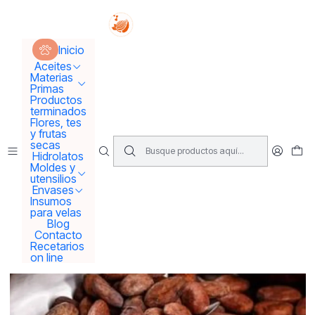
Tus sueños se concretan aquí !!!
Inicio
Hidrolatos y extractos
Extracto de cacao
Inicio
Aceites
Materias
Primas
Productos
terminados
Flores, tes
y frutas
secas
Hidrolatos
Moldes y
utensilios
Envases
Insumos
para velas
Blog
Contacto
Recetarios
on line