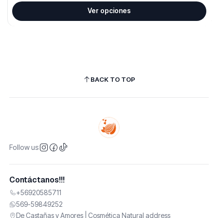
Ver opciones
BACK TO TOP
Follow us
Contáctanos!!!
+56920585711
569-59849252
De Castañas y Amores | Cosmética Natural address