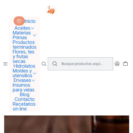
Tus sueños se concretan aquí !!!
Inicio
Hidrolatos y extractos
Extracto de Cafe
Inicio
Aceites
Materias
Primas
Productos
terminados
Flores, tes
y frutas
secas
Hidrolatos
Moldes y
utensilios
Envases
Insumos
para velas
Blog
Contacto
Recetarios
on line