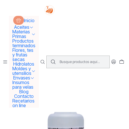
Tus sueños se concretan aquí !!!
Inicio
Materias Primas
Esencias Perfumeria
Inicio
Aroma o esencia Canela
Aceites
Materias
Primas
Productos
terminados
Flores, tes
y frutas
secas
Hidrolatos
Moldes y
utensilios
Envases
Insumos
para velas
Blog
Contacto
Recetarios
on line