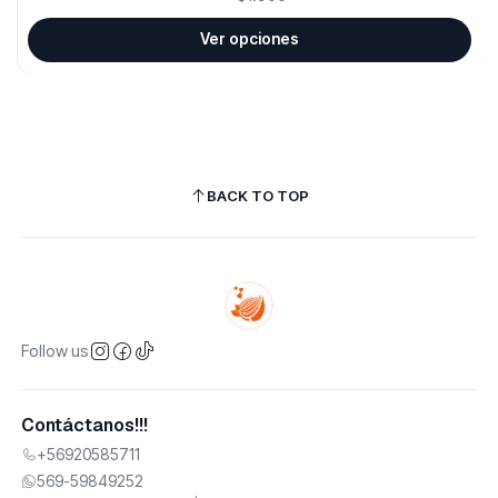
Ver opciones
BACK TO TOP
Follow us
Contáctanos!!!
+56920585711
569-59849252