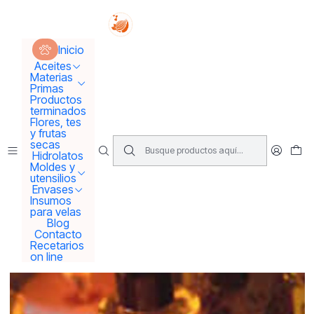
Tus sueños se concretan aquí !!!
Inicio
Productos terminados
Aromaterapia Roll on Relajo
Inicio
Aceites
Materias
Primas
Productos
terminados
Flores, tes
y frutas
secas
Hidrolatos
Moldes y
utensilios
Envases
Insumos
para velas
Blog
Contacto
Recetarios
on line