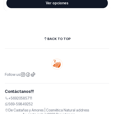
Ver opciones
BACK TO TOP
Follow us
Contáctanos!!!
+56920585711
569-59849252
De Castañas y Amores | Cosmética Natural address