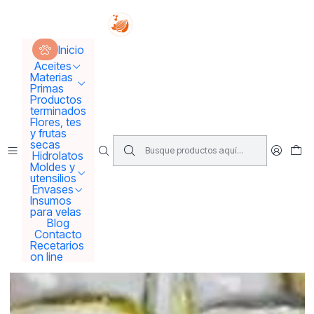
Tus sueños se concretan aquí !!!
Inicio
Aceites
Aceites Esenciales
Inicio
Recarga de aromaterapia 50 y 100 ml
Aceites
Materias
Primas
Productos
terminados
Flores, tes
y frutas
secas
Hidrolatos
Moldes y
utensilios
Envases
Insumos
para velas
Blog
Contacto
Recetarios
on line