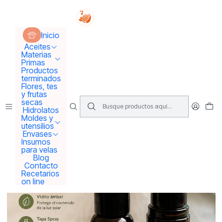
Tus sueños se concretan aquí !!!
Inicio
Envases
Envases solo Pet
Inicio
Envase ámbar 60 ml tapa spray o crema
Aceites
Materias
Primas
Productos
terminados
Flores, tes
y frutas
secas
Hidrolatos
Moldes y
utensilios
Envases
Insumos
para velas
Blog
Contacto
Recetarios
on line